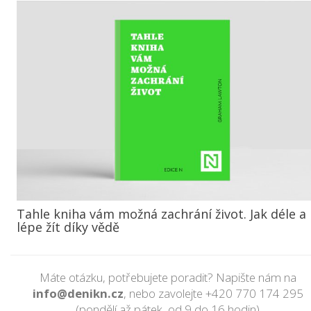
Tahle kniha vám možná zachrání život. Jak déle a
lépe žít díky vědě
Máte otázku, potřebujete poradit? Napište nám na
info@denikn.cz
, nebo zavolejte
+420 770 174 295
(pondělí až pátek, od 9 do 16 hodin)