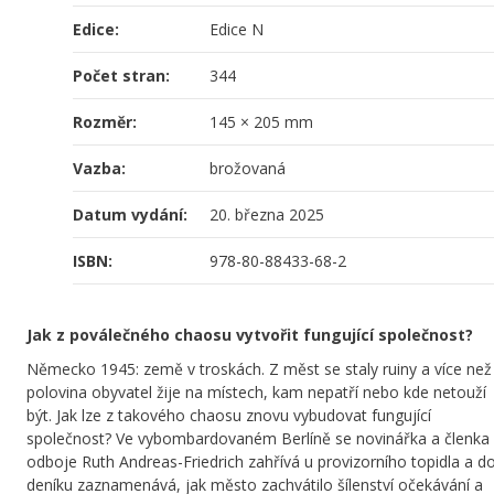
Edice:
Edice N
Počet stran:
344
Rozměr:
145 × 205 mm
Vazba:
brožovaná
Datum vydání:
20. března 2025
ISBN:
978-80-88433-68-2
Jak z poválečného chaosu vytvořit fungující společnost?
Německo 1945: země v troskách. Z měst se staly ruiny a více než
polovina obyvatel žije na místech, kam nepatří nebo kde netouží
být. Jak lze z takového chaosu znovu vybudovat fungující
společnost? Ve vybombardovaném Berlíně se novinářka a členka
odboje Ruth Andreas-Friedrich zahřívá u provizorního topidla a d
deníku zaznamenává, jak město zachvátilo šílenství očekávání a