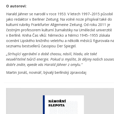
O autorovi:
Harald Jähner se narodil v roce 1953. V letech 1997
–
2015 působil
jako redaktor v Berliner Zeitung. Na volné noze přispíval také do
kulturní rubriky Frankfurter Allgemeine Zeitung. Od roku 2011 je
čestným profesorem kulturní žurnalistiky na Umělecké univerzitě
v Berlíně. Kniha Čas vlků: Německo a Němci 1945–1955 získala
ocenění Lipského knižního veletrhu a několik měsíců figurovala n
seznamu bestsellerů časopisu Der Spiegel.
„Strhující vyprávění o době chaosu, násilí, hladu, ale také
neuvěřitelné tvůrčí energie. Pokud si myslíte, že dějiny našich souse
dobře znáte, vyvede vás Harald Jähner z omylu.“
Martin Jonáš,
novinář, bývalý berlínský zpravodaj