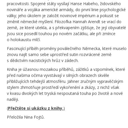
pracovitosti. Spojené státy vysílají Hanse Habeho, židovského
novináře a vojáka americké armády, do první linie psychologické
války; jeho úkolem je založit novinové impérium a pokusit se
změnit německé myšlení. Filozofka Hannah Arendt se vrací do
země, ze které utekla, a s překvapením zjišťuje, že její obyvatelé
jsou sice posedlí touhou po novém začátku, ale při zmínce
o holokaustu mlčí.
Fascinující příběh proměny poválečného Německa, které muselo
znovu najít samo sebe uprostřed sutin rozvrácené země
s dědictvím nacistických hrůz v zádech.
Kniha je úžasnou mozaikou příběhů, zážitků a vzpomínek, které
před našima očima vyvstávají v silných obrazech skvěle
přibližujících tehdejší atmosféru. Jähner zručným vypravěčským
stylem zhmotňuje prostředí vykořenění a zkázy, z nichž však
v kvasu divokých let tryská nespoutaná touha po životě a nové
naději.
(
Přečtěte si ukázku z knihy.
)
Přeložila Nina Fojtů.