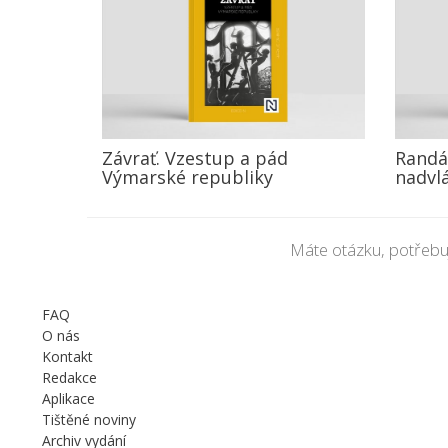
Závrať. Vzestup a pád
Randál
Výmarské republiky
nadvl
Máte otázku, potřebu
FAQ
O nás
Kontakt
Redakce
Aplikace
Tištěné noviny
Archiv vydání