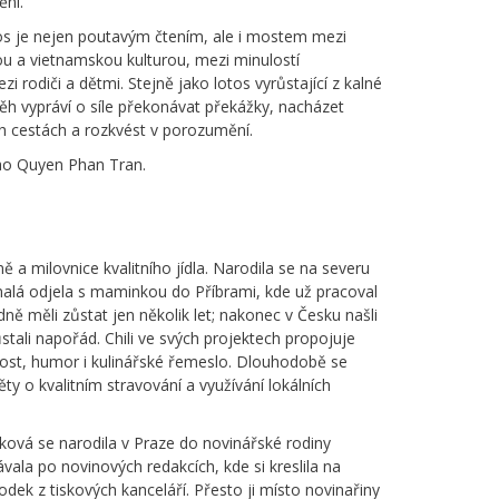
ění.
os je nejen poutavým čtením, ale i mostem mezi
ou a vietnamskou kulturou, mezi minulostí
zi rodiči a dětmi. Stejně jako lotos vyrůstající z kalné
běh vypráví o síle překonávat překážky, nacházet
h cestách a rozkvést v porozumění.
Bao Quyen Phan Tran.
ně a milovnice kvalitního jídla. Narodila se na severu
alá odjela s maminkou do Příbrami, kde už pracoval
odně měli zůstat jen několik let; nakonec v Česku našli
tali napořád. Chili ve svých projektech propojuje
lnost, humor i kulinářské řemeslo. Dlouhodobě se
ěty o kvalitním stravování a využívání lokálních
ová se narodila v Praze do novinářské rodiny
ávala po novinových redakcích, kde si kreslila na
dek z tiskových kanceláří. Přesto ji místo novinařiny