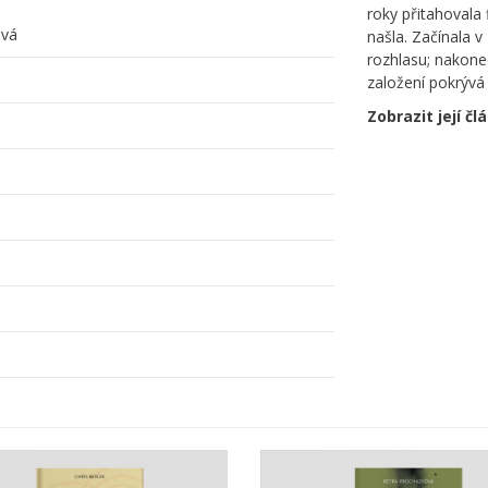
roky přitahovala 
ová
našla. Začínala 
rozhlasu; nakonec
založení pokrývá 
Zobrazit její čl