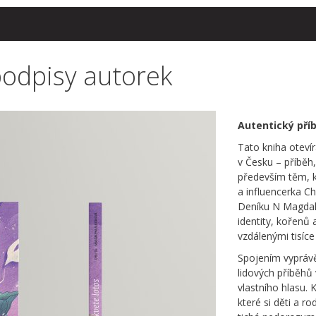
podpisy autorek
Autentický příb
Tato kniha oteví
v Česku – příběh,
především těm, kt
a influencerka Ch
Deníku N Magdal
identity, kořenů
vzdálenými tisíce
Spojením vyprávě
lidových příběhů 
vlastního hlasu.
které si děti a r