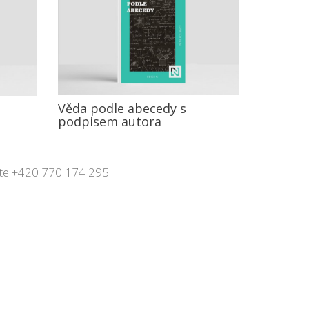
Věda podle abecedy s
podpisem autora
jte
+420 770 174 295