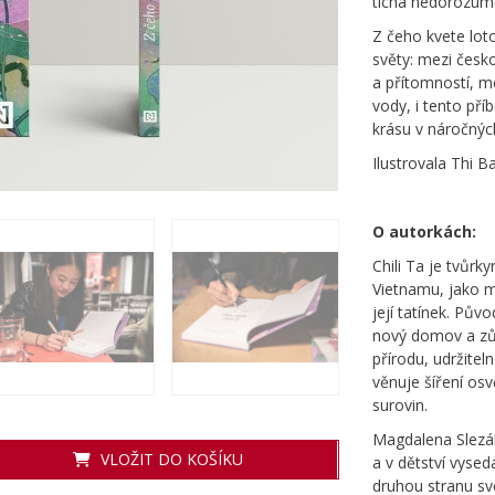
tichá nedorozum
Z čeho kvete lot
světy: mezi česk
a přítomností, me
vody, i tento pří
krásu v náročnýc
Ilustrovala Thi 
O autorkách:
Chili Ta je tvůrky
Vietnamu, jako m
její tatínek. Pův
nový domov a zůs
přírodu, udržite
věnuje šíření osv
surovin.
Magdalena Slezák
VLOŽIT DO KOŠÍKU
a v dětství vysed
druhou stranu svo