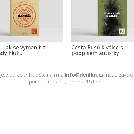
. Jak se vymanit z
Cesta Rusů k válce s
ády hluku
podpisem autorky
jete poradit? Napište nám na
info@denikn.cz
, nebo zavole
(pondělí až pátek, od 9 do 16 hodin)