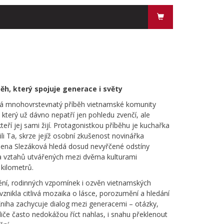
ěh, který spojuje generace i světy
rá mnohovrstevnatý příběh vietnamské komunity
 který už dávno nepatří jen pohledu zvenčí, ale
eří jej sami žijí. Protagonistkou příběhu je kuchařka
ili Ta, skrze jejíž osobní zkušenost novinářka
ena Slezáková hledá dosud nevyřčené odstíny
 a vztahů utvářených mezi dvěma kulturami
 kilometrů.
ní, rodinných vzpomínek i ozvěn vietnamských
vznikla citlivá mozaika o lásce, porozumění a hledání
 Kniha zachycuje dialog mezi generacemi – otázky,
odiče často nedokážou říct nahlas, i snahu překlenout