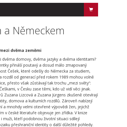
em a Německem
t mezi dvěma zeměmi
ezi dvěma domovy, dvěma jazyky a dvěma identitami?
entky přináší poutavý a dosud málo zmapovaný
ost Češek, které odešly do Německa za studiem,
 Na rozdíl od generací před rokem 1989 mohou volně
ce, přesto však zůstávají tak trochu „mezi světy“:
škami, v Česku zase těmi, kdo už vidí věci jinak.
ů Zuzana Lizcová a Zuzana Jürgens zkušeně otevírají
entity, domova a kulturních rozdílů. Zároveň nabízejí
ní a mnohdy velmi otevřené výpovědi žen, jejichž
m v české literatuře objevuje jen zřídka. V knize
i muži, kteří podobnou životní situaci sdílejí
zaiku přeshraniční identity o další důležité pohledy.