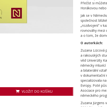
Přečíst si může
Horákovou nebo 
Jak se v Německu
společnost blízk
„rozdvojení“ v k
rovnováhy mezi d
a o tom, že domo
O autorkách:
Zuzana Lizcová 
a rakouských stud
věd Univerzity K
německy mluvící 
a bilaterální vzt
v dokumentační r
specializovala n
Evropy. Poté půso
Asociace pro mez
VLOŽIT DO KOŠÍKU
německého progr
Zuzana Jürgens vy