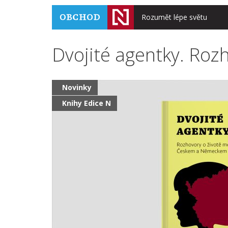
Rozumět lépe světu
Dvojité agentky. Ro
Novinky
Knihy Edice N