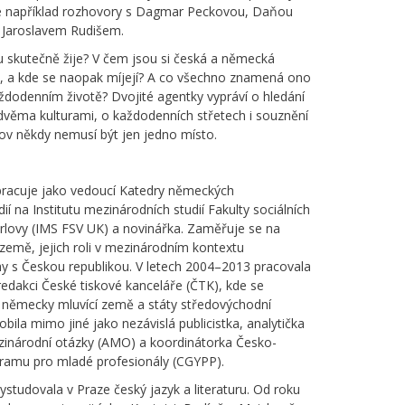
te například rozhovory s Dagmar Peckovou, Daňou
Jaroslavem Rudišem.
 skutečně žije? V čem jsou si česká a německá
é, a kde se naopak míjejí? A co všechno znamená ono
aždodenním životě? Dvojité agentky vypráví o hledání
věma kulturami, o každodenních střetech i souznění
v někdy nemusí být jen jedno místo.
pracuje jako vedoucí Katedry německých
ií na Institutu mezinárodních studií Fakulty sociálních
arlovy (IMS FSV UK) a novinářka. Zaměřuje se na
země, jejich roli v mezinárodním kontextu
ahy s Českou republikou. V letech 2004–2013 pracovala
edakci České tiskové kanceláře (ČTK), kde se
a německy mluvící země a státy středovýchodní
bila mimo jiné jako nezávislá publicistka, analytička
inárodní otázky (AMO) a koordinátorka Česko-
amu pro mladé profesionály (CGYPP).
studovala v Praze český jazyk a literaturu. Od roku