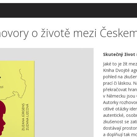
zhovory o životě mezi Česk
Skutečný živo
Jaké to je žít m
Kniha Dvojité ag
pohled na zkušen
prací či láskou.
překračovat hrani
v Německu jsou Če
Autorky rozhovor
citlivé otázky id
autentické, osob
zkušenost se zatí
dostávají prostor 
a doplňují tak mo