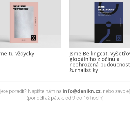
sme tu vždycky
Jsme Bellingcat. Vyšetřo
globálního zločinu a
neohrožená budoucnos
žurnalistiky
jete poradit? Napište nám na
info@denikn.cz
, nebo zavole
(pondělí až pátek, od 9 do 16 hodin)