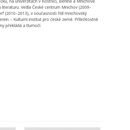
ku, na univerzitách v Kostnici, Berlíně a Mnichově
 literaturu. Vedla České centrum Mnichov (2009
–
rf (2010
–
2013), v současnosti řídí mnichovský
erein – Kulturní institut pro české země. Příležitostně
ny překládá a tlumočí.