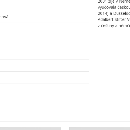
2001 žije v Němec
vyučovala českou
2014) a Düsseldo
zcová
Adalbert Stifter V
z češtiny a němči