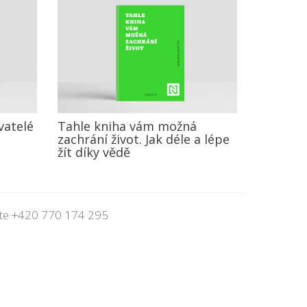
vatelé
Tahle kniha vám možná
zachrání život. Jak déle a lépe
t
žít díky vědě
jte
+420 770 174 295