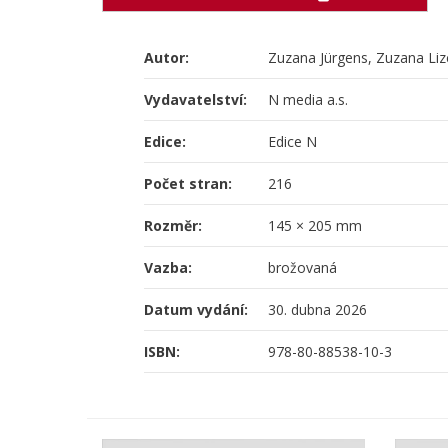
Autor:
Zuzana Jürgens, Zuzana Li
Vydavatelství:
N media a.s.
Edice:
Edice N
Počet stran:
216
Rozměr:
145 × 205 mm
Vazba:
brožovaná
Datum vydání:
30. dubna 2026
ISBN:
978-80-88538-10-3