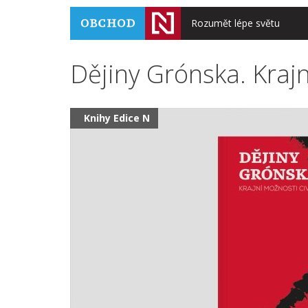
Rozumět lépe světu
Dějiny Grónska. Krajn
Knihy Edice N