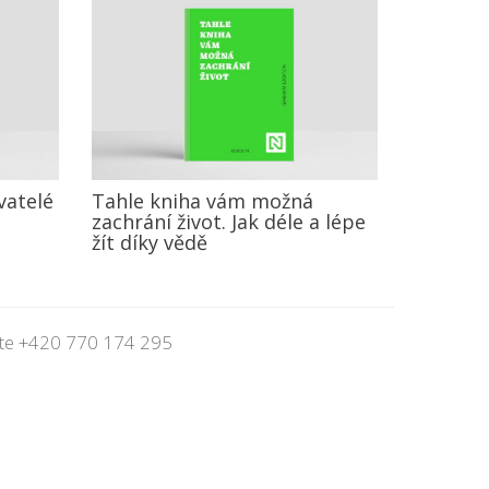
vatelé
Tahle kniha vám možná
zachrání život. Jak déle a lépe
t
žít díky vědě
jte
+420 770 174 295