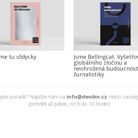
sme tu vždycky
Jsme Bellingcat. Vyšetřo
globálního zločinu a
neohrožená budoucnos
žurnalistiky
jete poradit? Napište nám na
info@denikn.cz
, nebo zavole
(pondělí až pátek, od 9 do 16 hodin)