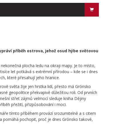
ypráví příběh ostrova, jehož osud hýbe světovou
 nekonečná plocha ledu na okraji mapy. Je to místo,
tisíce let potkává s extrémní přírodou – kde se i dnes
h, které přesahují jeho hranice.
ově světa žije jen hrstka lidí, přesto má Grónsko
asné geopolitice překvapivě důležitou roli. Od prvních
nešní střet zájmů velmocí sleduje kniha Dějiny
íběh přežití, přizpůsobování i moci.
náře tímto příběhem provází srozumitelně a s citem
– a pomáhá pochopit, proč je dnes Grónsko takové,