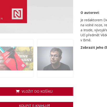
O autorovi:
Je redaktorem De
na volné noze, r
a Inside, vývojá
Učí předmět Věde
v Brně.
Zobrazit jeho č
VLOŽIT DO KOŠÍKU
KOUPIT E-KNIHU