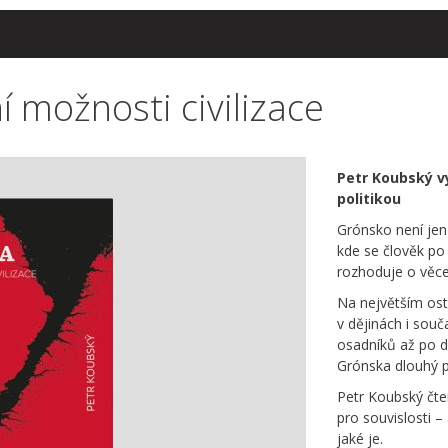
í možnosti civilizace
Petr Koubský v
politikou
Grónsko není jen
kde se člověk po 
rozhoduje o věcec
Na největším ostr
v dějinách i souč
osadníků až po d
Grónska dlouhý př
Petr Koubský čte
pro souvislosti 
jaké je.