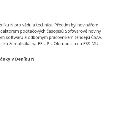
níku N pro vědu a techniku. Předtím byl novinářem
edaktorem počítačových časopisů Softwarové noviny
řem softwaru a odborným pracovníkem tehdejší ČSAV.
cká žurnalistika na FF UP v Olomouci a na FSS MU
lánky v Deníku N.