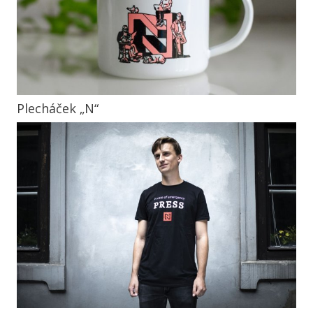
Plecháček „N“