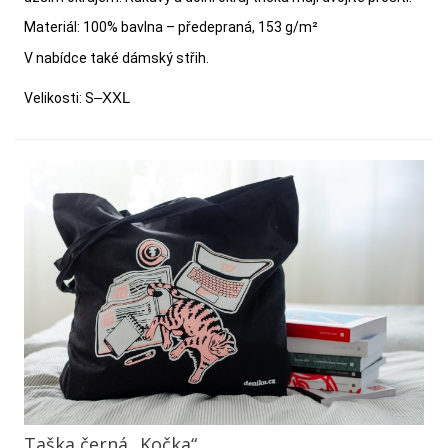
Materiál: 100% bavlna – předepraná, 153 g/m²
V nabídce také dámský střih.
Velikosti: S
–XXL
Taška černá „Kočka“