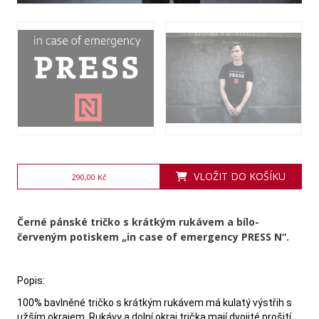
VLOŽIT DO KOŠÍKU
290,00 Kč
Černé pánské tričko s krátkým rukávem a bílo-
červeným potiskem „in case of emergency PRESS N“.
Popis:
100% bavlněné tričko s krátkým rukávem má kulatý výstřih s 
užším okrajem. Rukávy a dolní okraj trička mají dvojité prošití.