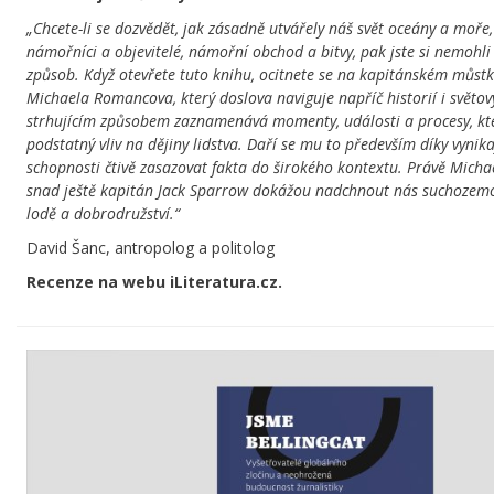
„Chcete-li se dozvědět, jak zásadně utvářely náš svět oceány a moře
námořníci a objevitelé, námořní obchod a bitvy, pak jste si nemohli z
způsob. Když otevřete tuto knihu, ocitnete se na kapitánském můstk
Michaela Romancova, který doslova naviguje napříč historií i svět
strhujícím způsobem zaznamenává momenty, události a procesy, kt
podstatný vliv na dějiny lidstva. Daří se mu to především díky vynikaj
schopnosti čtivě zasazovat fakta do širokého kontextu. Právě Mich
snad ještě kapitán Jack Sparrow dokážou nadchnout nás suchozem
lodě a dobrodružství.“
David Šanc, antropolog a politolog
Recenze na webu iLiteratura.cz.