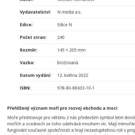
Vydavatelství:
N media a.s.
Edice:
Edice N
Počet stran:
240
Rozměr:
145 × 205 mm
Vazba:
brožovaná
Datum vydání:
12. května 2022
ISBN:
978-80-88433-10-1
Přehlížený význam moří pro rozvoj obchodu a moci
Moře představuje pro většinu z nás především symbol letní dovol
mořích a oceánech se toho odehrává mnohem víc. Mají mimořá
fungování současné společnosti a hrají nezastupitelnou roli v pr