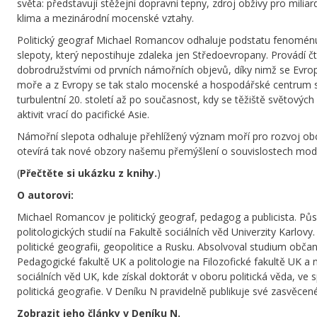
světa: představují stěžejní dopravní tepny, zdroj obživy pro miliardy
klima a mezinárodní mocenské vztahy.
Politický geograf Michael Romancov odhaluje podstatu fenoménu
slepoty, který nepostihuje zdaleka jen Středoevropany. Provádí
dobrodružstvími od prvních námořních objevů, díky nimž se Evrop
moře a z Evropy se tak stalo mocenské a hospodářské centrum s
turbulentní 20. století až po současnost, kdy se těžiště světový
aktivit vrací do pacifické Asie.
Námořní slepota odhaluje přehlížený význam moří pro rozvoj ob
otevírá tak nové obzory našemu přemýšlení o souvislostech mod
(
Přečtěte si ukázku z knihy.
)
O autorovi:
Michael Romancov je politický geograf, pedagog a publicista. Půso
politologických studií na Fakultě sociálních věd Univerzity Karlovy
politické geografii, geopolitice a Rusku. Absolvoval studium obč
Pedagogické fakultě UK a politologie na Filozofické fakultě UK a 
sociálních věd UK, kde získal doktorát v oboru politická věda, ve s
politická geografie. V Deníku N pravidelně publikuje své zasvěce
Zobrazit jeho články v Deníku N.