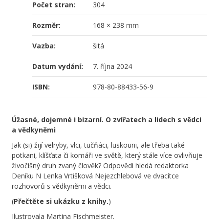
Počet stran:
304
Rozměr:
168 × 238 mm
Vazba:
šitá
Datum vydání:
7. října 2024
ISBN:
978-80-88433-56-9
Úžasné, dojemné i bizarní. O zvířatech a lidech s vědci
a vědkyněmi
Jak (si) žijí velryby, vlci, tučňáci, luskouni, ale třeba také
potkani, klíšťata či komáři ve světě, který stále více ovlivňuje
živočišný druh zvaný člověk? Odpovědi hledá redaktorka
Deníku N Lenka Vrtišková Nejezchlebová ve dvacítce
rozhovorů s vědkyněmi a vědci.
(
Přečtěte si ukázku z knihy.
)
Ilustrovala Martina Fischmeister.