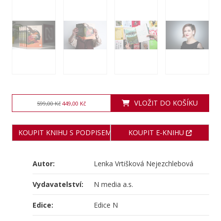
VLOŽIT DO KOŠÍKU
599,00 Kč
449,00 Kč
KOUPIT KNIHU S PODPISEM AUTORA
KOUPIT E-KNIHU
Autor:
Lenka Vrtišková Nejezchlebová
Vydavatelství:
N media a.s.
Edice:
Edice N