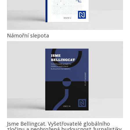
Námořní slepota
Jsme Bellingcat. Vyšetřovatelé globálního
zločinu a neohrožená budoucnost žurnalistiky