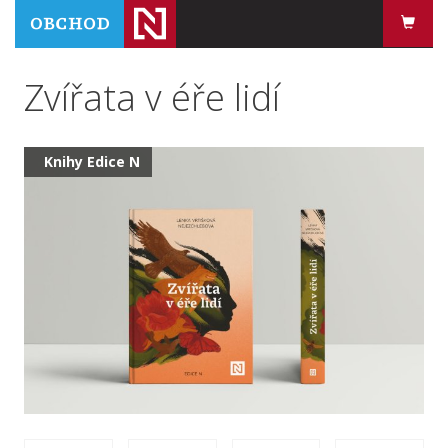
Zvířata v éře lidí
Knihy Edice N