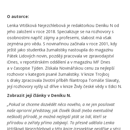
O autorce:
Lenka Vrtišková Nejezchlebová je redaktorkou Deníku N od
jeho založení v roce 2018. Specializuje se na rozhovory s
osobnostmi napříč zájmy a profesemi, slabost má však
zejména pro vědu. S novinařinou začínala v roce 2001, kdy
ještě jako studentka žurnalistiky nastoupila do magazínu
Pátek Lidových novin, později pracovala ve zpravodajství
iDnes, v reportérském oddělení a v magazínu MF Dnes
a v časopise Týden. Získala Novinářskou cenu za nejlepší
rozhovor v kategorii psané žurnalistiky. V knize Trojboj
s draky zpracovala životní příběh filantropa Tomáše Slavaty,
její rozhovory vyšly už dříve v knize Živly české vědy v Edici N.
Zobrazit její články v Deníku N.
„Pokud se chceme dozvědět něco nového, a ne jen posilovat
naše apriorní představy, jak člověk škodí (nebo eventuálně
neškodí) přírodě, je možná nejlepší ptát se lidí, kteří se
přírodou a zvířaty přímo zabývají. To přesně udělala Lenka
Vrtišková Nejezchlebová v této knize (respektive nejdříve v sérii