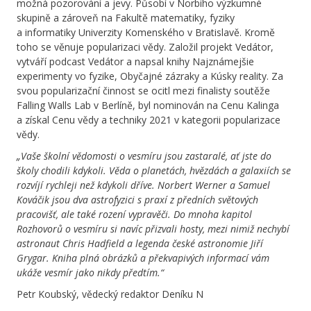
možná pozorování a jevy. Působí v Norbiho výzkumné
skupině a zároveň na Fakultě matematiky, fyziky
a informatiky Univerzity Komenského v Bratislavě. Kromě
toho se věnuje popularizaci vědy. Založil projekt Vedátor,
vytváří podcast Vedátor a napsal knihy
Najznámejšie
experimenty vo fyzike
,
Obyčajné zázraky
a
Kúsky reality
. Za
svou popularizační činnost se ocitl mezi finalisty soutěže
Falling Walls Lab v Berlíně, byl nominován na Cenu Kalinga
a získal Cenu vědy a techniky 2021 v kategorii popularizace
vědy.
„Vaše školní vědomosti o vesmíru jsou zastaralé, ať jste do
školy chodili kdykoli. Věda o planetách, hvězdách a galaxiích se
rozvíjí rychleji než kdykoli dříve. Norbert Werner a Samuel
Kováčik jsou dva astrofyzici s praxí z předních světových
pracovišť, ale také rození vypravěči. Do mnoha kapitol
Rozhovorů o vesmíru
si navíc přizvali hosty, mezi nimiž nechybí
astronaut Chris Hadfield a legenda české astronomie Jiří
Grygar. Kniha plná obrázků a překvapivých informací vám
ukáže vesmír jako nikdy předtím.“
Petr Koubský, vědecký redaktor Deníku N