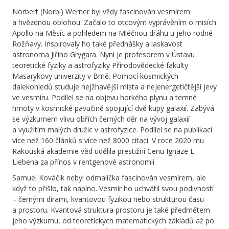
Norbert (Norbi) Werner byl vždy fascinován vesmírem
a hvězdnou oblohou. Začalo to otcovým vyprávěním o misích
Apollo na Měsíc a pohledem na Mléčnou dráhu u jeho rodné
Rožňavy. Inspirovaly ho také přednášky a laskavost
astronoma Jiřího Grygara. Nyní je profesorem v Ústavu
teoretické fyziky a astrofyziky Přírodovědecké fakulty
Masarykovy univerzity v Brně. Pomocí kosmických
dalekohledů studuje nejžhavější místa a nejenergetičtější jevy
ve vesmíru. Podílel se na objevu horkého plynu a temné
hmoty v kosmické pavučině spojující dvě kupy galaxií. Zabývá
se výzkumem vlivu obřích černých děr na vývoj galaxií
a využitím malých družic v astrofyzice. Podílel se na publikaci
více než 160 článků s více než 8000 citací. V roce 2020 mu
Rakouská akademie věd udělila prestižní Cenu Ignaze L.
Liebena za přínos v rentgenové astronomii.
Samuel Kováčik
nebyl odmalička fascinován vesmírem, ale
když to přišlo, tak naplno. Vesmír ho uchvátil svou podivností
– černými dírami, kvantovou fyzikou nebo strukturou času
a prostoru. Kvantová struktura prostoru je také předmětem
jeho výzkumu, od teoretických matematických základů až po