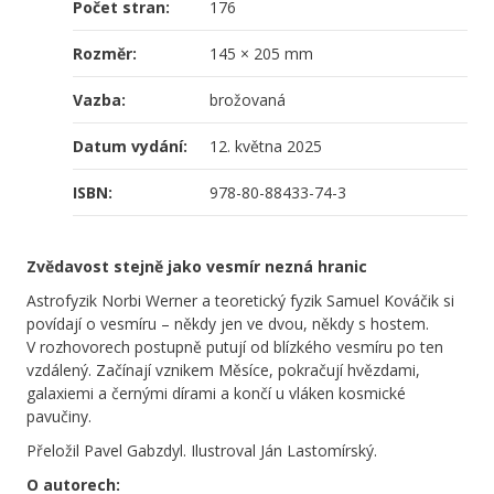
Počet stran:
176
Rozměr:
145 × 205 mm
Vazba:
brožovaná
Datum vydání:
12. května 2025
ISBN:
978-80-88433-74-3
Zvědavost stejně jako vesmír nezná hranic
Astrofyzik Norbi Werner a teoretický fyzik Samuel Kováčik si
povídají o vesmíru – někdy jen ve dvou, někdy s hostem.
V rozhovorech postupně putují od blízkého vesmíru po ten
vzdálený. Začínají vznikem Měsíce, pokračují hvězdami,
galaxiemi a černými dírami a končí u vláken kosmické
pavučiny.
Přeložil
Pavel Gabzdyl. Ilustroval Ján Lastomírský.
O autorech: