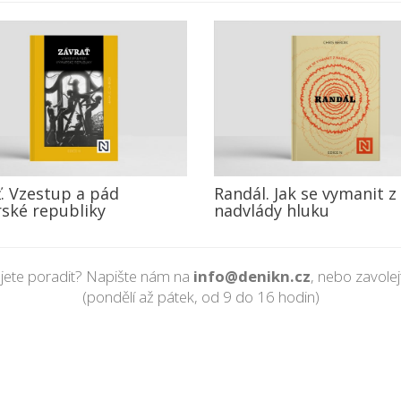
. Vzestup a pád
Randál. Jak se vymanit z
ské republiky
nadvlády hluku
jete poradit? Napište nám na
info@denikn.cz
, nebo zavole
(pondělí až pátek, od 9 do 16 hodin)