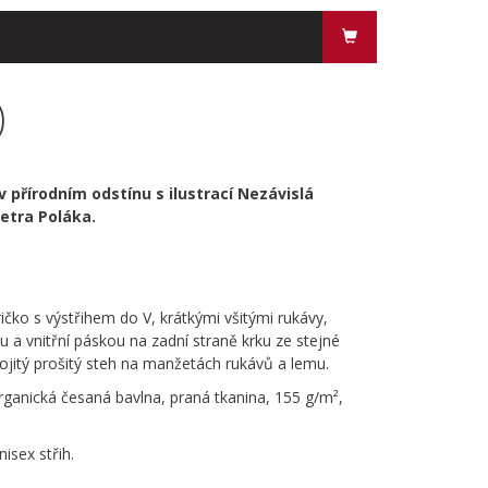
)
 přírodním odstínu s ilustrací Nezávislá
etra Poláka.
čko s výstřihem do V, krátkými všitými rukávy,
 a vnitřní páskou na zadní straně krku ze stejné
ojitý prošitý steh na manžetách rukávů a lemu.
rganická česaná bavlna, praná tkanina, 155 g/m²,
isex střih.