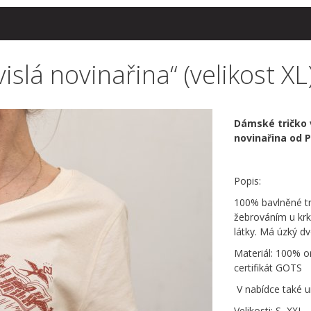
slá novinařina“ (velikost XL
Dámské tričko v
novinařina od P
Popis:
100% bavlněné tri
žebrováním u krku
látky. Má úzký dv
Materiál: 100% o
certifikát GOTS
V nabídce také un
Velikosti: S–XXL