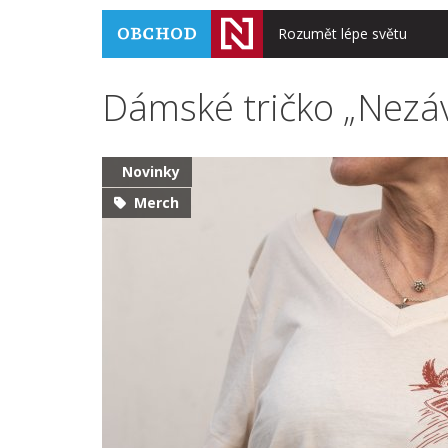
Rozumět lépe světu
Dámské tričko „Nezávi
Novinky
Merch