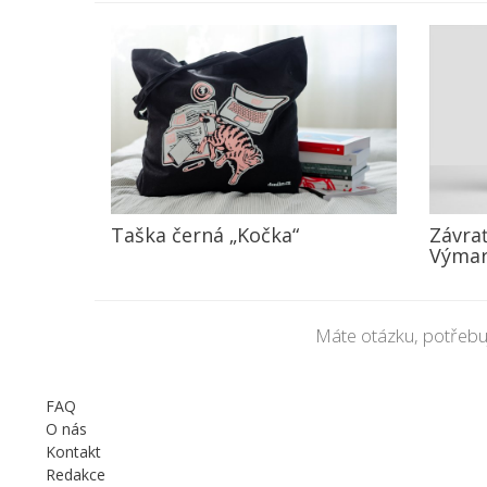
Závrať
Taška černá „Kočka“
Výmar
Máte otázku, potřebu
FAQ
O nás
Kontakt
Redakce