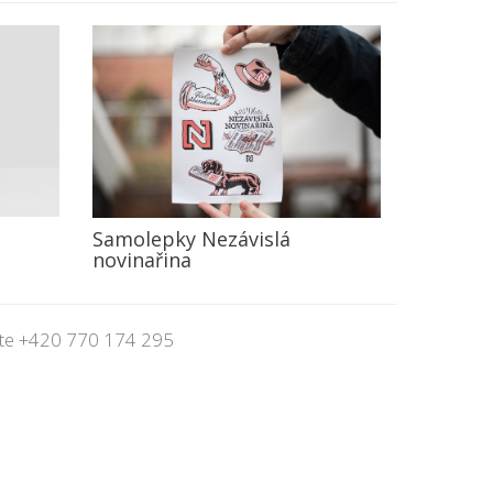
Samolepky Nezávislá
novinařina
jte
+420 770 174 295