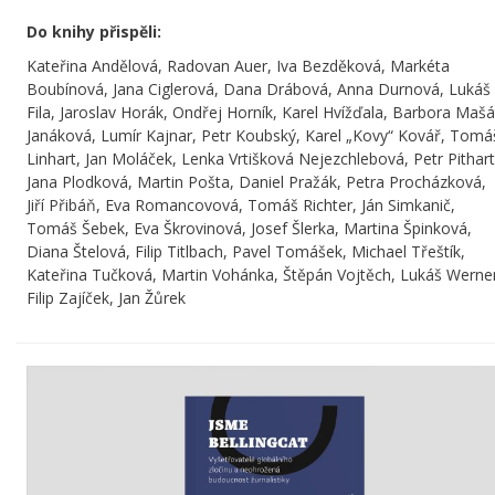
Do knihy přispěli:
Kateřina Andělová
,
Radovan Auer
,
Iva Bezděková
,
Markéta
Boubínová
,
Jana Ciglerová
, Dana Drábová,
Anna Durnová
, Lukáš
Fila, Jaroslav Horák,
Ondřej Horník
,
Karel Hvížďala
,
Barbora Mašá
Janáková
, Lumír Kajnar,
Petr Koubský
, Karel „Kovy“ Kovář,
Tomá
Linhart
,
Jan Moláček
,
Lenka Vrtišková Nejezchlebová
,
Petr Pithart
Jana Plodková, Martin Pošta, Daniel Pražák,
Petra Procházková
,
Jiří Přibáň
,
Eva Romancovová
, Tomáš Richter,
Ján Simkanič
,
Tomáš Šebek, Eva Škrovinová,
Josef Šlerka
, Martina Špinková,
Diana Štelová
,
Filip Titlbach
,
Pavel Tomášek
,
Michael Třeštík
,
Kateřina Tučková, Martin Vohánka,
Štěpán Vojtěch
,
Lukáš Werne
Filip Zajíček
, Jan Žůrek