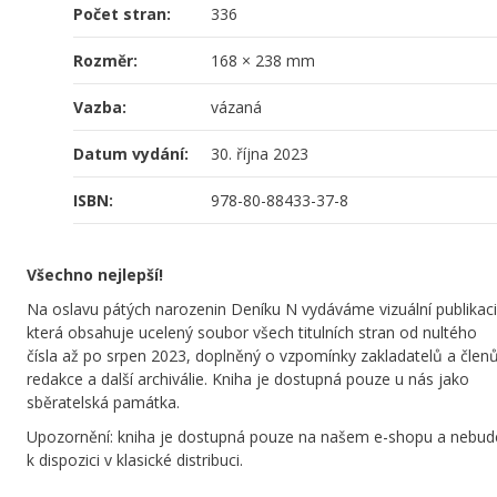
Počet stran:
336
Rozměr:
168 × 238 mm
Vazba:
vázaná
Datum vydání:
30. října 2023
ISBN:
978-80-88433-37-8
Všechno nejlepší!
Na oslavu pátých narozenin Deníku N vydáváme vizuální publikaci
která obsahuje ucelený soubor všech titulních stran od nultého
čísla až po srpen 2023, doplněný o vzpomínky zakladatelů a člen
redakce a další archiválie. Kniha je dostupná pouze u nás jako
sběratelská památka.
Upozornění: kniha je dostupná pouze na našem e-shopu a nebud
k dispozici v klasické distribuci.