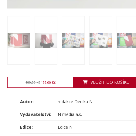
VLOŽIT DO KOŠÍKU
599,00 Kč
199,00 Kč
Autor:
redakce Deníku N
Vydavatelství:
N media a.s.
Edice:
Edice N