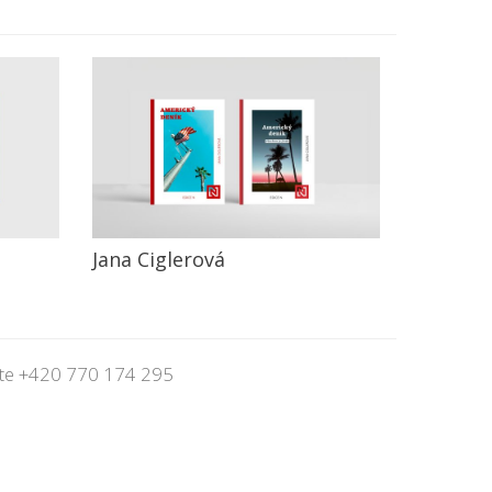
Jana Ciglerová
jte
+420 770 174 295