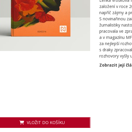
Lenka Vrtišková 
založení v roce 
napříč zájmy a p
S novinařinou zač
žurnalistiky nast
pracovala ve zpr
a v magazínu MF 
za nejlepší rozho
s draky zpracoval
rozhovory vyšly u
Zobrazit její čl
VLOŽIT DO KOŠÍKU