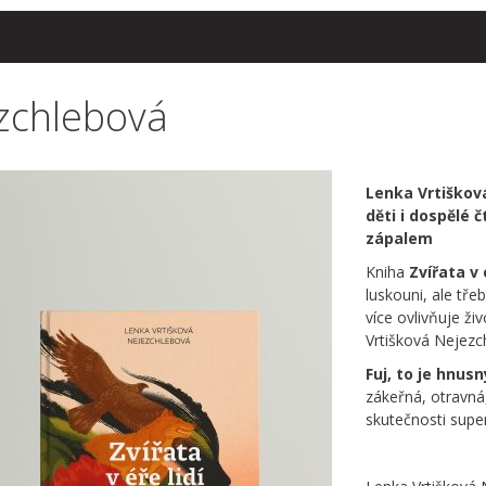
zchlebová
Lenka Vrtišková
děti i dospělé 
zápalem
Kniha
Zvířata v é
luskouni, ale třeb
více ovlivňuje ži
Vrtišková Nejezc
Fuj, to je hnusn
zákeřná, otravná,
skutečnosti supe