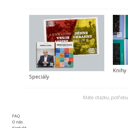
Knihy
Speciály
Máte otázku, potřebu
FAQ
O nás
Kontakt