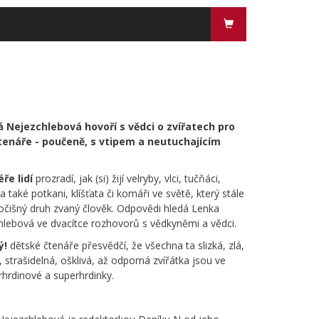
 Nejezchlebová hovoří s vědci o zvířatech pro
čtenáře - poučeně, s vtipem a neutuchajícím
ře lidí
prozradí, jak (si) žijí velryby, vlci, tučňáci,
a také potkani, klíšťata či komáři ve světě, který stále
vočišný druh zvaný člověk. Odpovědi hledá Lenka
hlebová ve dvacítce rozhovorů s vědkyněmi a vědci.
ý!
dětské čtenáře přesvědčí, že všechna ta slizká, zlá,
 strašidelná, ošklivá, až odporná
zvířátka jsou ve
rhrdinové a superhrdinky.