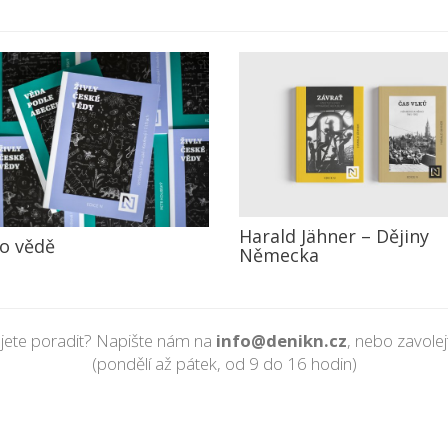
Harald Jähner – Dějiny
 o vědě
Německa
jete poradit? Napište nám na
info@denikn.cz
, nebo zavole
(pondělí až pátek, od 9 do 16 hodin)