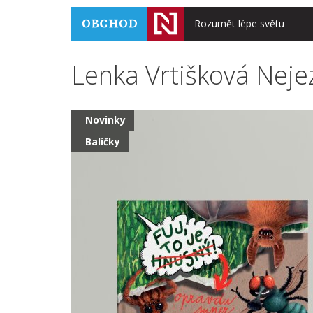
Rozumět lépe světu
Lenka Vrtišková Neje
Novinky
Balíčky