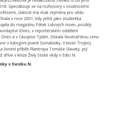
Nejezchlebová je redaktorkou Deníku N od jeho
2018. Specializuje se na rozhovory s osobnostmi
rofesemi, slabost má však zejména pro vědu.
ínala v roce 2001, kdy ještě jako studentka
oupila do magazínu Pátek Lidových novin, později
avodajství iDnes, v reportérském oddělení
Dnes a v časopise Týden. Získala Novinářskou cenu
vor v kategorii psané žurnalistiky. V knize Trojboj
a životní příběh filantropa Tomáše Slavaty, její
ž dříve v knize Živly české vědy v Edici N.
ánky v Deníku N.